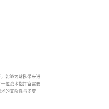
下，能够为球队带来进
每一位战术指挥官需要
战术的复杂性与多变