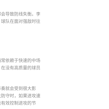
都会导致防线失衡。李
，球队在面对强敌时往
通常依赖于快速的中场
。在没有高质量的球员
节奏就会受到很大影
大防守时，如果进攻速
能有效控制进攻的节