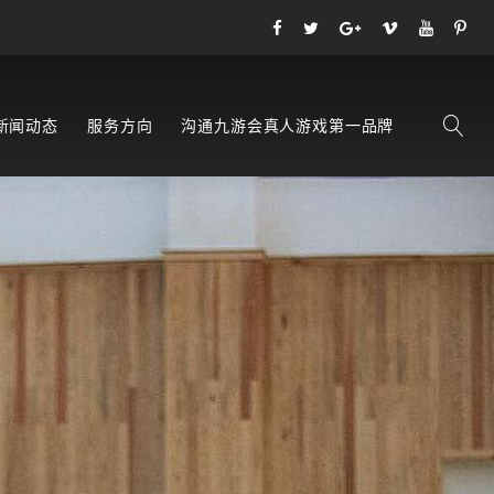
新闻动态
服务方向
沟通九游会真人游戏第一品牌