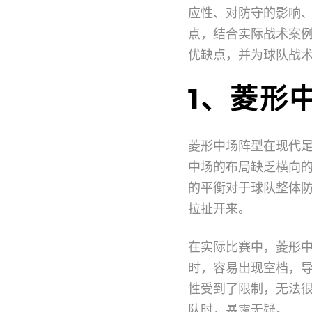
应性、对防守的影响
点，结合实际战术案
优缺点，并为球队战
1、菱形
菱形中场阵型在现代
中场的布局缺乏横向
的平衡对于球队整体
拉扯开来。
在实际比赛中，菱形
时，容易出现空档，
性受到了限制，无法
队时，暴露无疑。