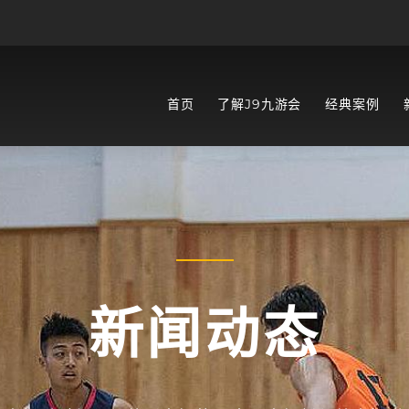
首页
了解J9九游会
经典案例
新闻动态