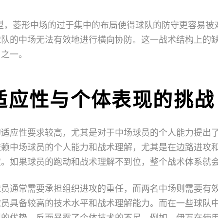
3阵型，菱形中场的过于集中的布局使得球队的防守更容易
球队的中场无法有效地进行横向协防。这一战术结构上的
由之一。
适应性与个体表现的挑战
的适应性要求较高，尤其是对于中场球员的个人能力提出
依赖中场球员的个人能力和战术理解，尤其是在边路进攻
定。如果球员的跑动和战术理解不到位，整个战术体系就
球员通常需要承担组织进攻的重任，而两名中场则需要有
球员具备较高的技术水平和战术理解能力。而在一些球队
型的优势，反而暴露了个体技术的不足。例如，伊万在使