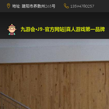
地址: 建阳市养数州265号
13594780257