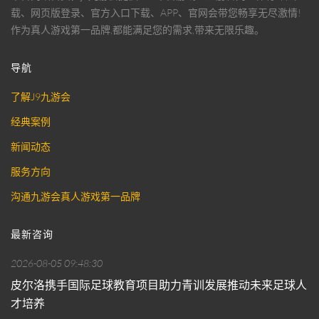
载、网页版登录、官方入口下载、APP、官网会带您畅享无尽激情!
作为真人游戏第一品牌,都能满足您的需求,带来无限乐趣。
导航
了解J9九游会
经典案例
新闻动态
服务方向
沟通九游会真人游戏第一品牌
最新咨询
2026-08-05 09:48:30
皮尔洛携手国际足球教育项目助力青训发展推动未来足球人
才培养