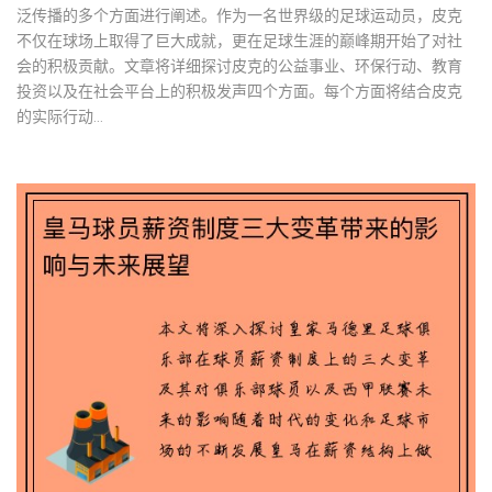
泛传播的多个方面进行阐述。作为一名世界级的足球运动员，皮克
不仅在球场上取得了巨大成就，更在足球生涯的巅峰期开始了对社
会的积极贡献。文章将详细探讨皮克的公益事业、环保行动、教育
投资以及在社会平台上的积极发声四个方面。每个方面将结合皮克
的实际行动...