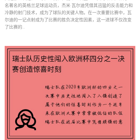
名著名的英格兰足球运动员，杰米·瓦尔迪凭借其迅猛的反击能力和
冷静的射门技术，成为了球队的关键人物。在一次重要比赛中，瓦
尔迪的一记点射成为了比赛的胜负决定性因素，这一进球不仅改变
了比赛的...