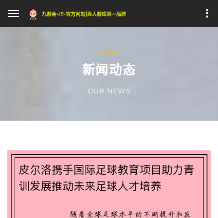
新闻动态
OUR NEWS