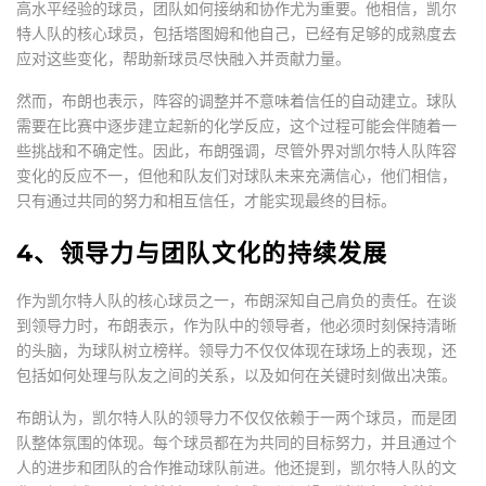
高水平经验的球员，团队如何接纳和协作尤为重要。他相信，凯尔
特人队的核心球员，包括塔图姆和他自己，已经有足够的成熟度去
应对这些变化，帮助新球员尽快融入并贡献力量。
然而，布朗也表示，阵容的调整并不意味着信任的自动建立。球队
需要在比赛中逐步建立起新的化学反应，这个过程可能会伴随着一
些挑战和不确定性。因此，布朗强调，尽管外界对凯尔特人队阵容
变化的反应不一，但他和队友们对球队未来充满信心，他们相信，
只有通过共同的努力和相互信任，才能实现最终的目标。
4、领导力与团队文化的持续发展
作为凯尔特人队的核心球员之一，布朗深知自己肩负的责任。在谈
到领导力时，布朗表示，作为队中的领导者，他必须时刻保持清晰
的头脑，为球队树立榜样。领导力不仅仅体现在球场上的表现，还
包括如何处理与队友之间的关系，以及如何在关键时刻做出决策。
布朗认为，凯尔特人队的领导力不仅仅依赖于一两个球员，而是团
队整体氛围的体现。每个球员都在为共同的目标努力，并且通过个
人的进步和团队的合作推动球队前进。他还提到，凯尔特人队的文