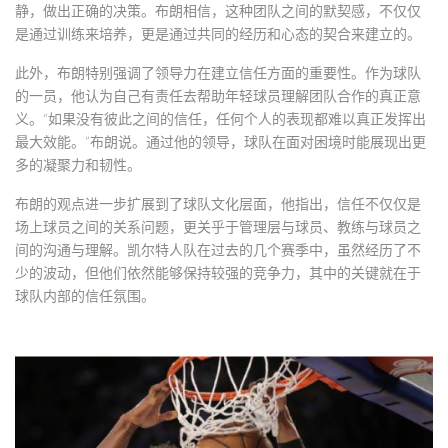
静，做出正确的决策。布朗相信，这种团队之间的默契感，不仅仅
是通过训练来培养，更是通过共同的经历和心态的契合来建立的。
此外，布朗特别强调了领导力在建立信任方面的重要性。作为球队
的一员，他认为自己有责任去帮助年轻球员理解团队合作的真正意
义。“如果没有彼此之间的信任，任何个人的表现都难以真正发挥出
最大效能。”布朗说。通过他的领导，球队在面对困境时能展现出更
多的凝聚力和韧性。
布朗的观点进一步扩展到了球队文化层面，他指出，信任不仅仅是
场上球员之间的关系问题，更关乎于管理层与球员、教练与球员之
间的沟通与理解。凯尔特人队在过去的几个赛季中，虽然经历了不
少的波动，但他们依然能够保持较强的竞争力，其中的关键就在于
球队内部的信任氛围。