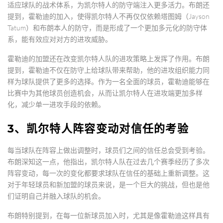
适应球队的战术体系，为凯尔特人的防守端注入更多活力。布朗还
提到，霍勒迪的加入，使得凯尔特人不再仅仅依赖塔图姆（Jayson
Tatum）和布朗本人的防守，而是形成了一个更加多元化的防守体
系，能有效应对对方的进攻威胁。
霍勒迪的加盟还在改变凯尔特人队的进攻策略上发挥了作用。布朗
提到，霍勒迪不仅在防守上给球队带来帮助，他的进攻组织能力同
样为球队提供了更多的选择。作为一名全面的球员，霍勒迪能够在
比赛中为其他球员创造机会，从而让凯尔特人在进攻端更加多样
化，减少单一进攻手段的依赖。
3、凯尔特人阵容变动对信任的考验
每当球队在阵容上做出调整时，球员们之间的信任总会受到考验。
布朗深知这一点，他指出，凯尔特人队在过去几个赛季经历了多次
阵容变动，每一次的变化都要求球队在信任的基础上重新调整。这
对于年轻球员和新加盟的球员来说，是一个巨大的挑战，但也是他
们证明自己并融入球队的机会。
布朗特别提到，在每一位新球员加入时，尤其是像霍勒迪这样具有