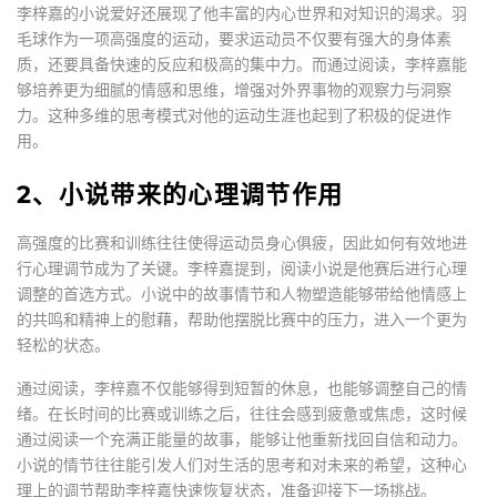
李梓嘉的小说爱好还展现了他丰富的内心世界和对知识的渴求。羽
毛球作为一项高强度的运动，要求运动员不仅要有强大的身体素
质，还要具备快速的反应和极高的集中力。而通过阅读，李梓嘉能
够培养更为细腻的情感和思维，增强对外界事物的观察力与洞察
力。这种多维的思考模式对他的运动生涯也起到了积极的促进作
用。
2、小说带来的心理调节作用
高强度的比赛和训练往往使得运动员身心俱疲，因此如何有效地进
行心理调节成为了关键。李梓嘉提到，阅读小说是他赛后进行心理
调整的首选方式。小说中的故事情节和人物塑造能够带给他情感上
的共鸣和精神上的慰藉，帮助他摆脱比赛中的压力，进入一个更为
轻松的状态。
通过阅读，李梓嘉不仅能够得到短暂的休息，也能够调整自己的情
绪。在长时间的比赛或训练之后，往往会感到疲惫或焦虑，这时候
通过阅读一个充满正能量的故事，能够让他重新找回自信和动力。
小说的情节往往能引发人们对生活的思考和对未来的希望，这种心
理上的调节帮助李梓嘉快速恢复状态，准备迎接下一场挑战。