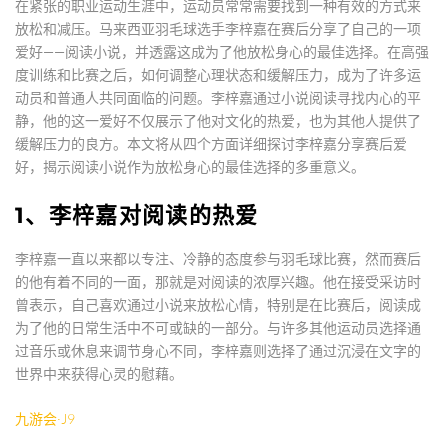
在紧张的职业运动生涯中，运动员常常需要找到一种有效的方式来
放松和减压。马来西亚羽毛球选手李梓嘉在赛后分享了自己的一项
爱好——阅读小说，并透露这成为了他放松身心的最佳选择。在高强
度训练和比赛之后，如何调整心理状态和缓解压力，成为了许多运
动员和普通人共同面临的问题。李梓嘉通过小说阅读寻找内心的平
静，他的这一爱好不仅展示了他对文化的热爱，也为其他人提供了
缓解压力的良方。本文将从四个方面详细探讨李梓嘉分享赛后爱
好，揭示阅读小说作为放松身心的最佳选择的多重意义。
1、李梓嘉对阅读的热爱
李梓嘉一直以来都以专注、冷静的态度参与羽毛球比赛，然而赛后
的他有着不同的一面，那就是对阅读的浓厚兴趣。他在接受采访时
曾表示，自己喜欢通过小说来放松心情，特别是在比赛后，阅读成
为了他的日常生活中不可或缺的一部分。与许多其他运动员选择通
过音乐或休息来调节身心不同，李梓嘉则选择了通过沉浸在文字的
世界中来获得心灵的慰藉。
九游会·J9