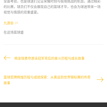
全面考验，也是球迷们见证荣耀时刻与极限挑战的机会。通过精彩
的比赛，球员们不仅会展现自己的篮球才华，也会为球迷带来一场
视觉与情感的双重盛宴。
九游会·J9
在这场篮球盛
杨浚瑄勇夺游泳冠军背后的奋斗历程与成长故事
篮球奖牌辉煌历程与成就探索：从奥运到世界锦标赛的传奇
故事