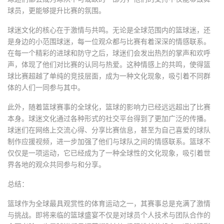
球员，更能够提升比赛的氛围。
球迷文化的核心在于激情与共鸣。无论是全球范围内的篮球迷，还
是身边的小范围球迷，每一位观众都与比赛有着深深的情感联系。
在每一个精彩的进球和防守之后，球迷们会发出热烈的掌声和欢呼
声，体现了他们对比赛的认同与热爱。这种情感上的共鸣，使得篮
球比赛超越了单纯的竞技层面，成为一种文化现象，吸引着不同群
体的人们一同参与其中。
此外，随着篮球赛事的全球化，篮球的影响力已经远远超出了比赛
本身。球迷文化通过各种形式的社交平台得到了更加广泛的传播。
球迷们在网络上交流心得、分享比赛信息，甚至为自己喜爱的球队
制作应援视频，进一步加强了他们与球队之间的情感联系。篮球不
仅仅是一项运动，它已经成为了一种全球性的文化现象，吸引着世
界各地的观众共同参与和分享。
总结：
篮球作为全球最具观赏性的体育运动之一，其赛事总是充满了激情
与挑战。即将来临的篮球盛宴不仅是对球员个人技术与团队合作的