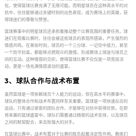
化，使得篮球比赛充满了无限可能。而明星球员在这种高水平的对
抗中，往往能够通过关键时刻的出色表现，成为赛场上的英雄，获
得球迷们的尊敬与赞誉。
篮球赛事中的明星球员还承担着推动整个比赛氛围的重要任务。球
迷们在观看比赛时，往往会被这些球员的表现所感染，产生强烈的
情感共鸣。在某些时刻，球员的一个三分球、一记空中接力，甚至
一个防守封盖，都能够点燃观众的激情，形成赛场上球迷与球员之
间的互动。这种情感的交织，使得篮球比赛不仅仅是一项竞技活
动，更是一场充满情感波动的盛宴。
3、球队合作与战术布置
虽然篮球是一项依赖球员个人能力的运动，但在高水平的赛事中，
球队的整体合作和战术布置同样至关重要。篮球是一项快速反应的
运动，只有通过紧密的团队合作，才能够在对抗中获得优势。在即
将来袭的篮球盛宴中，球队们需要通过精密的战术安排，以及球员
之间的默契配合，来击败强大的对手。
在篮球比赛中，战术布置对于比赛的胜负起着决定性作用。教练们