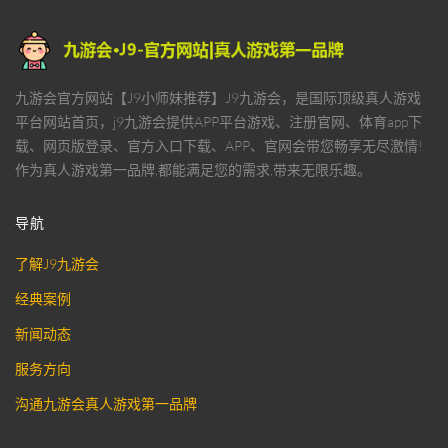
九游会官方网站【J9小师妹推荐】J9九游会，是国际顶级真人游戏
平台网站首页，j9九游会提供APP平台游戏、注册官网、体育app下
载、网页版登录、官方入口下载、APP、官网会带您畅享无尽激情!
作为真人游戏第一品牌,都能满足您的需求,带来无限乐趣。
导航
了解J9九游会
经典案例
新闻动态
服务方向
沟通九游会真人游戏第一品牌