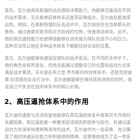
首先，瓦尔迪具有极强的站位感和决策能力。他能够迅速适应不同
的战术需求，无论是单前锋体系还是双前锋组合，瓦尔迪总能发挥
出色。例如，在莱斯特城的反击战术中，瓦尔迪往往充当单箭头的
角色，通过速度优势寻找对方防线的空隙，快速发动进攻。此外，
他的高压逼抢能力也使得他能够在进攻端为球队创造不小的压力，
这种灵活性让他在多种战术体系下都能找到合适的位置。
其次，瓦尔迪能够快速适应球队的战术变动。在不同的主帅手下，
他的角色会有所变化，但他总能通过调整自己的位置和运动方式来
满足战术需求。无论是在布兰登·罗杰斯的传控体系中，还是克劳迪
奥·拉涅里的反击打法中，瓦尔迪都能够在保持高效进攻的同时，保
证自己不失去在战术体系中的核心价值。
2、高压逼抢体系中的作用
瓦尔迪的速度与灵活性是他能够在高压逼抢体系中发挥巨大作用的
关键因素。高压逼抢是一种要求前场球员积极参与防守、并通过逼
迫对方失误来快速转换进攻的战术。瓦尔迪作为一名前锋，充分展
现了他的快速反应能力和积极拼抢精神，这使得他成为了这一体系