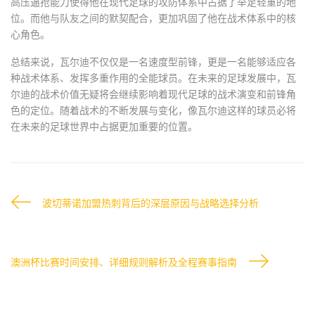
高压逼抢能力使得他在现代足球的攻防体系中占据了举足轻重的地
位。而他与队友之间的默契配合，更加巩固了他在战术体系中的核
心角色。
总结来说，瓦尔迪不仅仅是一名速度型前锋，更是一名能够适应各
种战术体系、发挥多重作用的全能球员。在未来的足球发展中，瓦
尔迪的战术价值无疑将会继续影响着现代足球的战术演变和前锋角
色的定位。随着战术的不断发展与变化，像瓦尔迪这样的球员必将
在未来的足球世界中占据更加重要的位置。
波切蒂诺加盟热刺背后的深层原因与战略选择分析
澳洲杯比赛时间安排、详细规则解析及全程赛事指南