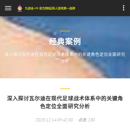
经典案例
深入探讨瓦尔迪在现代足球战术体系中的关键角色定位全面研究
分析
深入探讨瓦尔迪在现代足球战术体系中的关键角
色定位全面研究分析
2025-12-14 09:42:30
点击: 230