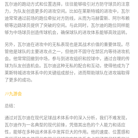
瓦尔迪的跑动方式和位置选择，往往能够吸引对方防守球员的注意
力，为队友创造更多的进攻空间。比如在莱斯特城的进攻中，瓦尔
迪常常通过前场的跑位牵扯对方防线，从而为马赫雷斯、阿尔布赖
顿等边路球员提供了突破的空间。与此同时，瓦尔迪的跑位同样能
够为中场球员创造传球机会，确保球队的进攻体系能够高效运转。
另外，瓦尔迪在进攻中的无私表现也是其战术价值的重要体现。尽
管他是球队的主要进攻点之一，但他并不固守在禁区内等待进攻机
会。他常常回撤到中场，参与到进攻组织和控球中，通过合理的传
球为队友创造机会。瓦尔迪这种无私的配合和互动，使得他成为了
莱斯特城进攻体系中的关键组成部分，进而帮助球队在进攻端取得
了更多的成功。
J9九游会
总结：
通过对瓦尔迪在现代足球战术体系中的深入分析，我们不难发现，
瓦尔迪作为一名典型的现代前锋，凭借其出色的个人能力和适应
性，能够在多种战术体系中发挥巨大的作用。他的速度、位置感和