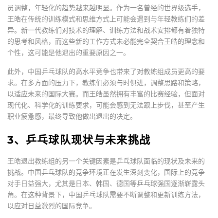
员调整，年轻化的趋势越来越明显。作为一名曾经的世界级选手，
王皓在传统的训练模式和思维方式上可能会遇到与年轻教练们的差
异。新一代教练们对技术的理解、训练方法和战术安排都有着独特
的思考和风格，而这些新的工作方式未必能完全契合王皓的理念和
个性，这可能是他退出的重要原因之一。
此外，中国乒乓球队的高水平竞争也带来了对教练组成员更高的要
求。在多方面的压力下，教练们必须与时俱进，调整思路和策略，
以适应未来的国际大赛。而王皓虽然拥有丰富的比赛经验，但面对
现代化、科学化的训练要求，可能会感到无法跟上步伐，甚至产生
职业疲惫感，最终导致他做出退出的决定。
3、乒乓球队现状与未来挑战
王皓退出教练组的另一个关键因素是乒乓球队面临的现状及未来的
挑战。中国乒乓球队的竞争环境正在发生深刻变化，国际上的竞争
对手日益强大，尤其是日本、韩国、德国等乒乓球强国逐渐崭露头
角。在这种背景下，中国乒乓球队需要不断调整和更新训练方法，
以应对日益激烈的国际竞争。