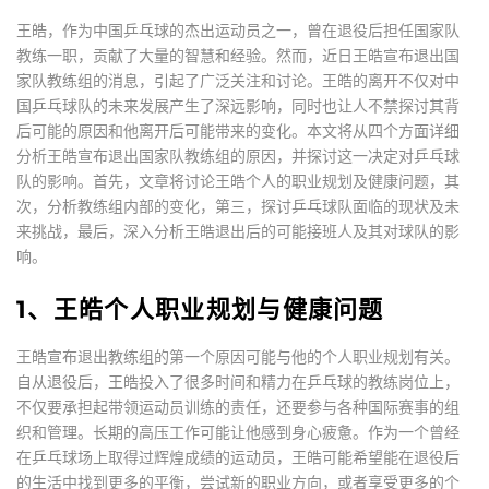
王皓，作为中国乒乓球的杰出运动员之一，曾在退役后担任国家队
教练一职，贡献了大量的智慧和经验。然而，近日王皓宣布退出国
家队教练组的消息，引起了广泛关注和讨论。王皓的离开不仅对中
国乒乓球队的未来发展产生了深远影响，同时也让人不禁探讨其背
后可能的原因和他离开后可能带来的变化。本文将从四个方面详细
分析王皓宣布退出国家队教练组的原因，并探讨这一决定对乒乓球
队的影响。首先，文章将讨论王皓个人的职业规划及健康问题，其
次，分析教练组内部的变化，第三，探讨乒乓球队面临的现状及未
来挑战，最后，深入分析王皓退出后的可能接班人及其对球队的影
响。
1、王皓个人职业规划与健康问题
王皓宣布退出教练组的第一个原因可能与他的个人职业规划有关。
自从退役后，王皓投入了很多时间和精力在乒乓球的教练岗位上，
不仅要承担起带领运动员训练的责任，还要参与各种国际赛事的组
织和管理。长期的高压工作可能让他感到身心疲惫。作为一个曾经
在乒乓球场上取得过辉煌成绩的运动员，王皓可能希望能在退役后
的生活中找到更多的平衡，尝试新的职业方向，或者享受更多的个