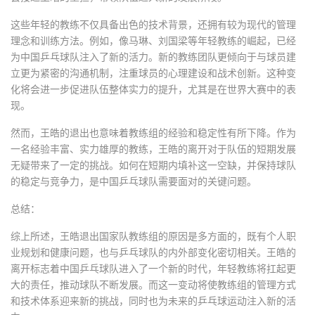
这些年轻的教练不仅具备出色的技术背景，还拥有较为现代的管理
理念和训练方法。例如，像马琳、刘国梁等年轻教练的崛起，已经
为中国乒乓球队注入了新的活力。新的教练团队更倾向于与球员建
立更为紧密的沟通机制，注重球员的心理建设和战术创新。这种变
化将会进一步促进队伍整体实力的提升，尤其是在世界大赛中的表
现。
然而，王皓的退出也意味着教练组的经验和稳定性有所下降。作为
一名经验丰富、实力雄厚的教练，王皓的离开对于队伍的短期发展
无疑带来了一定的挑战。如何在短期内填补这一空缺，并保持球队
的稳定与竞争力，是中国乒乓球队需要面对的关键问题。
总结：
综上所述，王皓退出国家队教练组的原因是多方面的，既有个人职
业规划和健康问题，也与乒乓球队的内外部变化密切相关。王皓的
离开标志着中国乒乓球队进入了一个新的时代，年轻教练将扛起更
大的责任，推动球队不断发展。而这一变动将使教练组的管理方式
和技术体系迎来新的挑战，同时也为未来的乒乓球运动注入新的活