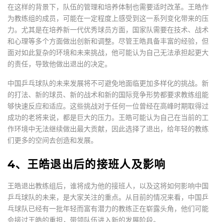
在这样的背景下，队伍的管理和培养体制也需要适时改革。王皓作
为教练组的成员，可能在一定程度上感受到这一系列变化带来的压
力。尤其是在培养新一代优秀球员方面，国家队需要在技术、战术
和心理等多个方面做出创新和调整。尽管王皓具备丰富的经验，但
面对如此复杂的环境和未来挑战，他可能认为自己无法承担起更大
的责任，导致他做出退出的决定。
中国乒乓球队的未来发展将不可避免地面临更加多样化的挑战。新
的打法、新的球员、新的战术和新的国际竞争形势都要求教练组能
够快速反应和适应。这些挑战对于任何一位曾经在高峰时期取得过
成功的老将来说，都是巨大的压力。王皓可能认为自己在当前的工
作环境中无法继续做出最大贡献，因此选择了退出，给年轻的教练
们更多的空间去创造和发展。
4、王皓退出后的接班人及影响
王皓退出教练组后，谁将成为他的接班人，以及这将如何影响中国
乒乓球队的未来，是大家关注的重点。从目前的情况来看，中国乒
乓球队已经有一批年轻而富有潜力的教练正在崭露头角，他们可能
会接过王皓的重担，带领队伍进入新的发展阶段。