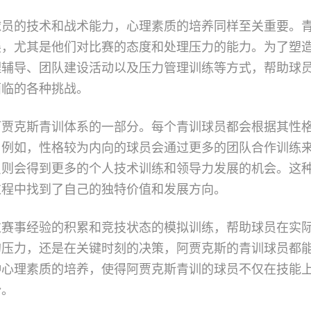
球员的技术和战术能力，心理素质的培养同样至关重要。
展，尤其是他们对比赛的态度和处理压力的能力。为了塑
理辅导、团队建设活动以及压力管理训练等方式，帮助球
面临的各种挑战。
阿贾克斯青训体系的一部分。每个青训球员都会根据其性
。例如，性格较为内向的球员会通过更多的团队合作训练
员则会得到更多的个人技术训练和领导力发展的机会。这
过程中找到了自己的独特价值和发展方向。
过赛事经验的积累和竞技状态的模拟训练，帮助球员在实
的压力，还是在关键时刻的决策，阿贾克斯的青训球员都
种心理素质的培养，使得阿贾克斯青训的球员不仅在技能
势。