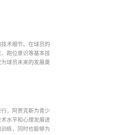
的技术细节。在球员的
度、跑位意识等基本技
仅为球员未来的发展奠
进行，阿贾克斯为青少
技术水平和心理发展进
的训练，同时也能够为