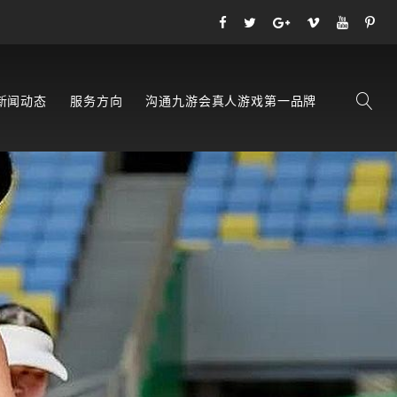
新闻动态
服务方向
沟通九游会真人游戏第一品牌