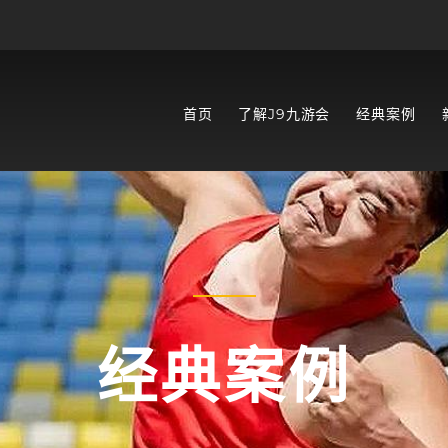
首页
了解J9九游会
经典案例
经典案例