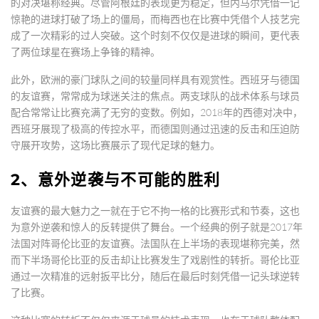
的对决堪称经典。尽管阿根廷的表现更为稳定，但内马尔凭借一记
惊艳的进球打破了场上的僵局，而梅西也在比赛中凭借个人技艺完
成了一次精彩的过人突破。这个时刻不仅仅是进球的瞬间，更代表
了两位球星在赛场上争锋的精神。
此外，欧洲的豪门球队之间的较量同样具有观赏性。西班牙与德国
的友谊赛，常常成为球迷关注的焦点。两支球队的战术体系与球员
配合常常让比赛充满了无穷的变数。例如，2018年的西德对决中，
西班牙展现了极高的传控水平，而德国则通过迅速的反击和压迫防
守展开攻势，这场比赛展示了现代足球的魅力。
2、意外逆袭与不可能的胜利
友谊赛的最大魅力之一就在于它不拘一格的比赛形式和节奏，这也
为意外逆袭和惊人的反转提供了舞台。一个经典的例子就是2017年
法国对阵哥伦比亚的友谊赛。法国队在上半场的表现堪称完美，然
而下半场哥伦比亚的反击却让比赛发生了戏剧性的转折。哥伦比亚
通过一次精准的远射扳平比分，随后在最后时刻凭借一记头球逆转
了比赛。