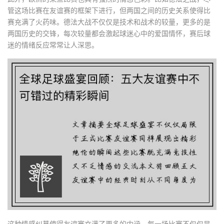
管这场比赛在友谊赛的框架下进行，但两国之间的历史关系使得比
赛充满了火药味。德法大战不仅仅是技术和战术的较量，更多的是
两国历史的交锋，每次较量都会激起球迷心中的爱国情怀，赛后球
迷的情绪反应常常让人深思。
这种情感纠葛使得友谊赛充满了更多的内涵，每一场比赛不仅仅是