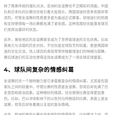
除了南美传统的强队对决，亚洲的友谊赛也不乏精彩的场面。中国
队和日本队的比赛往往吸引着大批观众，两国球迷的竞争氛围非常
浓烈。尽管友谊赛的性质更多是为备战正式赛事，但球迷们的热情
和支持使得每一场比赛都充满了紧张感。这种氛围往往能激发球员
们发挥出最好的状态。
此外，某些地区的友谊赛甚至成为了世界级球迷的文化庆典。比如
英格兰与法国的历史对抗，不仅仅是足球技艺的较量，更是两国球
迷的文化交流。场上球员的表现常常伴随着球迷们的呐喊与鼓舞，
赛后球迷们的互动也使得这场友谊赛成为了一场全球足球盛宴。
4、球队间复杂的情感纠葛
友谊赛的另一个独特魅力是它承载着复杂的情感纠葛，尤其是在国
家队之间的较量中。尽管比赛的性质是友谊赛，但背后却充满了历
史恩怨和政治因素。这种微妙的情感，往往使得比赛显得更加激
烈。比如，巴以冲突影响下的以色列与阿根廷的比赛，表面上是友
谊赛，但背后却有着难以言说的复杂情绪。
此外，欧洲的某些比赛也具有强烈的情感色彩。比如德法之战，尽