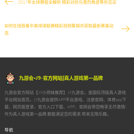
2017年女排赛程全解析 精彩对抗与激烈角逐等你见证
如何在线观看中美排球联赛精彩视频集锦并获取最新赛事动
态
九游会官方网站【J9小师妹推荐】J9九游会，是国际顶级真人游戏
平台网站首页，j9九游会提供APP平台游戏、注册官网、体育app下
载、网页版登录、官方入口下载、APP、官网会带您畅享无尽激情!
作为真人游戏第一品牌,都能满足您的需求,带来无限乐趣。
导航