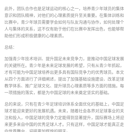
此外，团队合作也是足球运动的核心之一，培养青少年球员的集体
意识和团队精神，对他们的心理素质提升至关重要。在集体训练和
比赛中，青少年球员需要学会如何与队友沟通与协作，如何处理个
人与集体的关系，这不仅有助于他们在比赛中发挥出色，也能够帮
助他们形成积极健康的心理素质。
总结：
加强青少年技术培训、提升国足未来竞争力，是推动中国足球发展
的关键所在。青少年是未来足球发展的希望，只有从青少年抓起，
才有可能为中国足球培养出更多具有国际竞争力的优秀球员。本文
从四个方面进行了详细阐述，提出了加强基础设施建设、改革足球
教学体系、推广足球文化、提升球员心理素质等多方面的措施。每
一项措施的落实，都是为中国足球的未来奠定坚实的基础。
总的来说，只有在青少年足球培训体系全面优化的基础上，中国足
球才能迎来更好的发展机遇。未来，随着社会各界对足球事业的关
注和投入，中国足球的竞争力定能得到显著提升，国际赛场上将迎
来更多来自中国的优秀足球人才。只有这样，中国足球才能真正走
向世界舞台，迎接更加辉煌的明天。