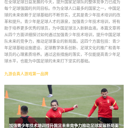
在全球足球日益发展的今天，提升国家足球队的整体竞争力已成为
每个足球强国的共同目标。作为全球人口最多的国家之一，中国足
球的未来依赖于足球基础的不断夯实，尤其是青少年技术培训的改
革和提升。青少年是足球人才的源泉，加强青少年技术培训，将有
助于培养更多优秀的球员，为中国足球注入新鲜血液。本篇文章将
从四个方面详细探讨如何通过加强青少年技术培训，提升中国足球
队未来的竞争力，推动足球事业的新局面。这四个方面包括：青少
年足球基础设施建设、足球教学体系创新、足球文化的推广和青年
球员的心理素质培养。通过这些措施的落实，不仅能提高青少年足
球水平，也能为中国足球的未来打下坚实的基础。
九游会真人游戏第一品牌