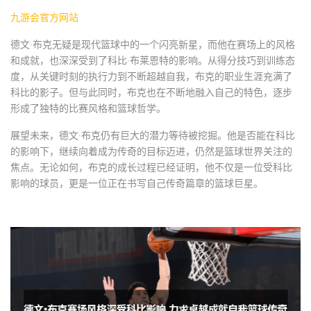
九游会官方网站
德文·布克无疑是现代篮球中的一个闪亮新星，而他在赛场上的风格
和成就，也深深受到了科比·布莱恩特的影响。从得分技巧到训练态
度，从关键时刻的执行力到不断超越自我，布克的职业生涯充满了
科比的影子。但与此同时，布克也在不断地融入自己的特色，逐步
形成了独特的比赛风格和篮球哲学。
展望未来，德文·布克仍有巨大的潜力等待被挖掘。他是否能在科比
的影响下，继续向着成为传奇的目标迈进，仍然是篮球世界关注的
焦点。无论如何，布克的成长过程已经证明，他不仅是一位受科比
影响的球员，更是一位正在书写自己传奇篇章的篮球巨星。