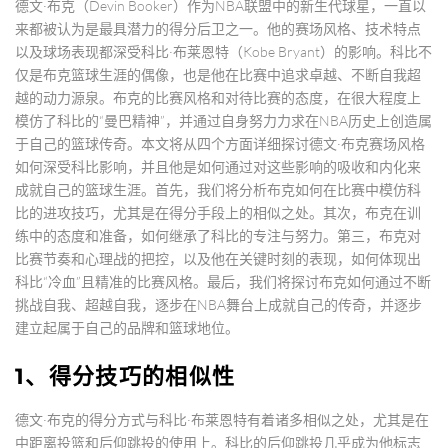
德文·布克（Devin Booker）作为NBA联盟中的新生代球星，一直以
来都被认为是最具潜力的得分后卫之一。他的赛场风格、技术特点
以及球场表现都深受科比·布莱恩特（Kobe Bryant）的影响。科比不
仅是布克篮球生涯的偶像，也是他在比赛中追求卓越、不断自我超
越的动力源泉。布克的比赛风格和对待比赛的态度，在很大程度上
模仿了科比的“曼巴精神”，并通过自身努力力求在NBA历史上创造属
于自己的篮球传奇。本文将从四个方面详细探讨德文·布克赛场风格
如何深受科比影响，并且他是如何通过对这些影响的吸收和内化来
成就自己的篮球生涯。首先，我们将分析布克如何在比赛中模仿科
比的进攻技巧，尤其是在得分手段上的相似之处。其次，布克在训
练中的态度和准备，如何继承了科比的专注与努力。第三，布克对
比赛节奏和心理战的把控，以及他在关键时刻的表现，如何体现出
科比“冷血”且精准的比赛风格。最后，我们将探讨布克如何通过不断
挑战自我、超越自我，逐步在NBA舞台上成就自己的传奇，并逐步
建立起属于自己的品牌和篮球地位。
1、得分技巧的相似性
德文·布克的得分方式与科比·布莱恩特有着诸多相似之处，尤其是在
中距离投篮和后仰跳投的使用上。科比的后仰跳投几乎成为他标志