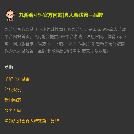
九游会官方网站【J9小师妹推荐】J9九游会，是国际顶级真人游戏
平台网站首页，j9九游会提供APP平台游戏、注册官网、体育app下
载、网页版登录、官方入口下载、APP、官网会带您畅享无尽激情!
作为真人游戏第一品牌,都能满足您的需求,带来无限乐趣。
导航
了解J9九游会
经典案例
新闻动态
服务方向
沟通九游会真人游戏第一品牌