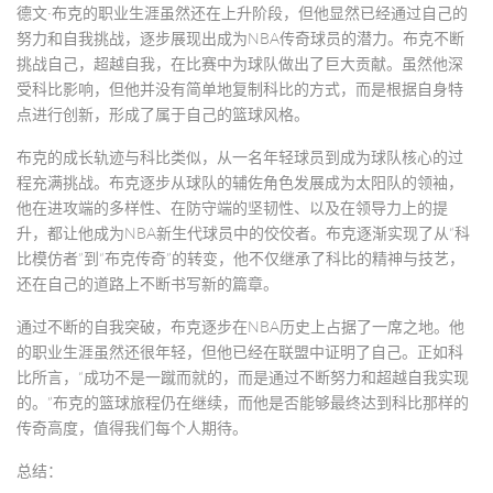
德文·布克的职业生涯虽然还在上升阶段，但他显然已经通过自己的
努力和自我挑战，逐步展现出成为NBA传奇球员的潜力。布克不断
挑战自己，超越自我，在比赛中为球队做出了巨大贡献。虽然他深
受科比影响，但他并没有简单地复制科比的方式，而是根据自身特
点进行创新，形成了属于自己的篮球风格。
布克的成长轨迹与科比类似，从一名年轻球员到成为球队核心的过
程充满挑战。布克逐步从球队的辅佐角色发展成为太阳队的领袖，
他在进攻端的多样性、在防守端的坚韧性、以及在领导力上的提
升，都让他成为NBA新生代球员中的佼佼者。布克逐渐实现了从“科
比模仿者”到“布克传奇”的转变，他不仅继承了科比的精神与技艺，
还在自己的道路上不断书写新的篇章。
通过不断的自我突破，布克逐步在NBA历史上占据了一席之地。他
的职业生涯虽然还很年轻，但他已经在联盟中证明了自己。正如科
比所言，“成功不是一蹴而就的，而是通过不断努力和超越自我实现
的。”布克的篮球旅程仍在继续，而他是否能够最终达到科比那样的
传奇高度，值得我们每个人期待。
总结：