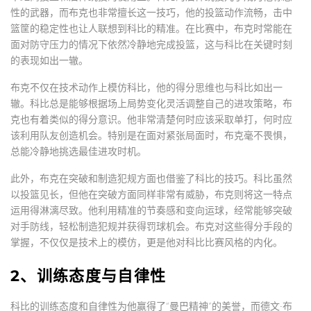
性的武器，而布克也非常擅长这一技巧，他的投篮动作流畅，击中
篮筐的稳定性也让人联想到科比的精准。在比赛中，布克时常能在
面对防守压力的情况下依然冷静地完成投篮，这与科比在关键时刻
的表现如出一辙。
布克不仅在技术动作上模仿科比，他的得分思维也与科比如出一
辙。科比总是能够根据场上局势变化灵活调整自己的进攻策略，布
克也有着类似的得分意识。他非常清楚何时应该采取单打，何时应
该利用队友创造机会。特别是在面对紧张局面时，布克毫不畏惧，
总能冷静地挑选最佳进攻时机。
此外，布克在突破和制造犯规方面也借鉴了科比的技巧。科比虽然
以投篮见长，但他在突破方面同样非常有威胁，布克则将这一特点
运用得淋漓尽致。他利用精准的节奏感和变向运球，经常能够突破
对手防线，轻松制造犯规并获得罚球机会。布克对这些得分手段的
掌握，不仅仅是技术上的模仿，更是他对科比比赛风格的内化。
2、训练态度与自律性
科比的训练态度和自律性为他赢得了“曼巴精神”的美誉，而德文·布