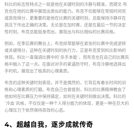
科比的标志性特点之一就是他在关键时刻的冷静与精准，而德文·布
克也在他的比赛中展现出类似的能力。布克不仅能够在常规时间完
成高效得分，更重要的是他在比赛的关键时刻，总能保持冷静并在
高压下作出正确的决策。无论是在加时赛，还是在最后一节的决定
性时刻，布克总能挺身而出，展现出与科比相似的比赛风格。
例如，在季后赛的舞台上，布克经常能够在紧张的比赛中完成逆转
或关键得分，这种在关键时刻的执行力，正是布克受到科比影响的
体现。科比一直强调比赛中的“杀手本能”，而布克也在自己的比赛风
格中融入了这一点。在面对对手的紧逼防守时，布克冷静地选择出
手时机，展现出了极高的心理素质。
布克的这种关键时刻表现，并不是偶然的，它背后有着长时间的训
练和心理素质的打磨。布克自己也曾提到，科比的比赛精神教会了
他如何在比赛压力中保持镇定，如何在关键时刻做出决策。科比的
“冷血”风格，不仅仅是一种个人得分能力的体现，更是一种在巨大的
心理压力下依然保持高效的心态。
4、超越自我，逐步成就传奇