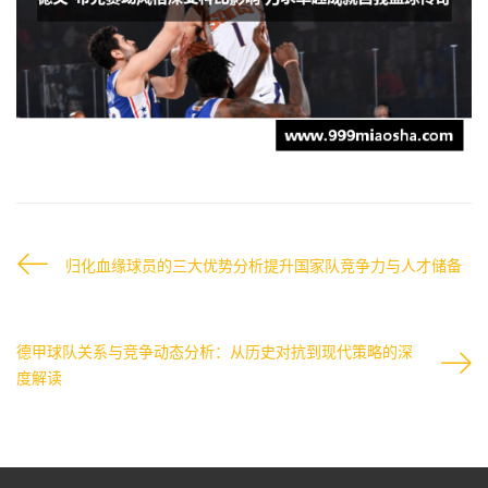
归化血缘球员的三大优势分析提升国家队竞争力与人才储备
德甲球队关系与竞争动态分析：从历史对抗到现代策略的深
度解读