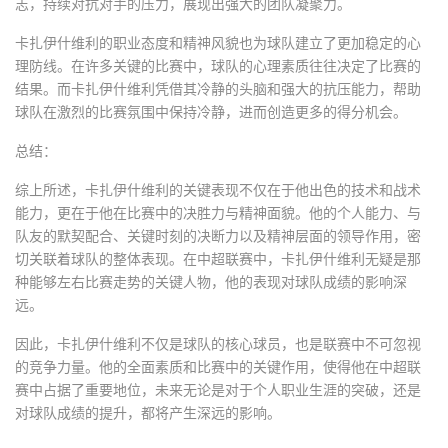
志，持续对抗对手的压力，展现出强大的团队凝聚力。
卡扎伊什维利的职业态度和精神风貌也为球队建立了更加稳定的心
理防线。在许多关键的比赛中，球队的心理素质往往决定了比赛的
结果。而卡扎伊什维利凭借其冷静的头脑和强大的抗压能力，帮助
球队在激烈的比赛氛围中保持冷静，进而创造更多的得分机会。
总结：
综上所述，卡扎伊什维利的关键表现不仅在于他出色的技术和战术
能力，更在于他在比赛中的决胜力与精神面貌。他的个人能力、与
队友的默契配合、关键时刻的决断力以及精神层面的领导作用，密
切关联着球队的整体表现。在中超联赛中，卡扎伊什维利无疑是那
种能够左右比赛走势的关键人物，他的表现对球队成绩的影响深
远。
因此，卡扎伊什维利不仅是球队的核心球员，也是联赛中不可忽视
的竞争力量。他的全面素质和比赛中的关键作用，使得他在中超联
赛中占据了重要地位，未来无论是对于个人职业生涯的突破，还是
对球队成绩的提升，都将产生深远的影响。