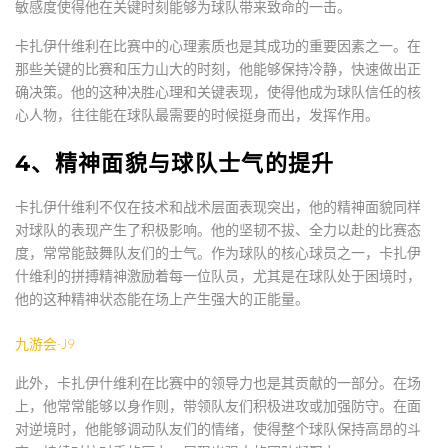
敏感度使得他在关键时刻能够为球队带来致命的一击。
卡扎伊什维利在比赛中的心理素质也是其成功的重要因素之一。在
那些关键的比赛和压力山大的时刻，他能够保持冷静，快速做出正
确决策。他的这种决胜心理和关键表现，使得他成为球队信任的核
心人物，往往能在球队最需要的时候挺身而出，发挥作用。
4、精神面貌与球队士气的提升
卡扎伊什维利不仅在技术和战术层面表现突出，他的精神面貌同样
对球队的表现产生了积极影响。他的坚韧不拔、全力以赴的比赛态
度，常常能鼓舞队友们的士气。作为球队的核心球员之一，卡扎伊
什维利的拼搏精神激励着每一位队员，尤其是在球队处于困境时，
他的这种精神状态能在场上产生强大的正能量。
九游会·J9
此外，卡扎伊什维利在比赛中的领导力也是其贡献的一部分。在场
上，他常常能够以身作则，带领队友们积极进攻或加强防守。在面
对逆境时，他能够调动队友们的情绪，使得整个球队保持高昂的斗