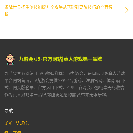
备战世界杯重剑技能提升全攻略从基础到高阶技巧的全面解
析
九游会官方网站【J9小师妹推荐】J9九游会，是国际顶级真人游戏
平台网站首页，j9九游会提供APP平台游戏、注册官网、体育app下
载、网页版登录、官方入口下载、APP、官网会带您畅享无尽激情!
作为真人游戏第一品牌,都能满足您的需求,带来无限乐趣。
导航
了解J9九游会
经典案例