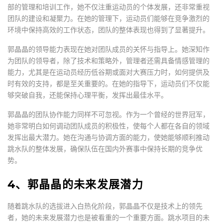
部的管理和培训工作，她不仅注重运动员的个体发展，还非常重视
团队的建设和凝聚力。在她的管理下，运动员们能够在竞争激烈的
环境中保持高效的工作状态，团队的整体表现也得到了显著提升。
郭晶晶的领导能力表现在她对团队成员的关怀与指导上。她深知作
为团队的领导者，除了技术和策略外，管理者还需具备情感管理的
能力，尤其是在运动员经历低谷期或面对大赛压力时，如何提供及
时有效的支持，都是至关重要的。在她的指导下，运动员们不仅能
够突破自我，还能保持心理平衡，发挥出最佳水平。
郭晶晶的团队协作能力同样不可忽视。作为一个曾经的世界冠军，
她非常明白如何调动团队成员的积极性，使每个人都在各自的领域
发挥出最大潜力。她在沟通与协调方面的能力，使她能够顺利推动
跳水队的整体发展，确保队伍在国内外赛事中保持长期的竞争优
势。
4、郭晶晶的未来发展潜力
随着跳水队的选拔进入白热化阶段，郭晶晶不仅是技术上的领先
者，她的未来发展潜力也是被看重的一个重要方面。跳水项目的未