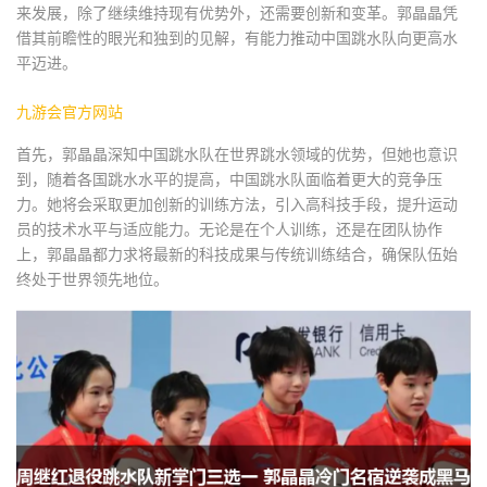
来发展，除了继续维持现有优势外，还需要创新和变革。郭晶晶凭
借其前瞻性的眼光和独到的见解，有能力推动中国跳水队向更高水
平迈进。
九游会官方网站
首先，郭晶晶深知中国跳水队在世界跳水领域的优势，但她也意识
到，随着各国跳水水平的提高，中国跳水队面临着更大的竞争压
力。她将会采取更加创新的训练方法，引入高科技手段，提升运动
员的技术水平与适应能力。无论是在个人训练，还是在团队协作
上，郭晶晶都力求将最新的科技成果与传统训练结合，确保队伍始
终处于世界领先地位。