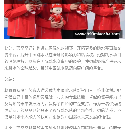
此外，郭晶晶还计划通过国际化的视野，开拓更多的跳水赛事和交
流平台，提升中国跳水队在全球的影响力和话语权。她对跳水项目
的深刻理解，以及在国际跳水赛事中的经验，使她能够精准把握未
来跳水的全球趋势，带领中国跳水队迈向更广阔的舞台。
总结：
郭晶晶从冷门候选人逆袭成为中国跳水队新掌门人，绝非偶然。她
凭借自己丰富的运动员经验、扎实的专业技能、卓越的领导能力以
及清晰的未来发展方向，赢得了舆论的广泛支持。作为一名优秀的
运动员，郭晶晶已经具备了领导跳水队的全部条件。她的选拔，不
仅是对她个人能力的认可，更是对中国跳水未来发展的信任。
未来，郭晶晶将带领中国跳水队继续保持在国际跳水舞台上的强大