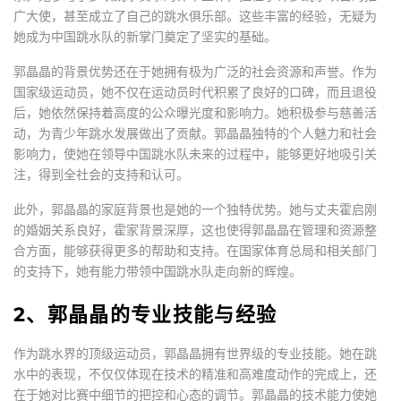
广大使，甚至成立了自己的跳水俱乐部。这些丰富的经验，无疑为
她成为中国跳水队的新掌门奠定了坚实的基础。
郭晶晶的背景优势还在于她拥有极为广泛的社会资源和声誉。作为
国家级运动员，她不仅在运动员时代积累了良好的口碑，而且退役
后，她依然保持着高度的公众曝光度和影响力。她积极参与慈善活
动，为青少年跳水发展做出了贡献。郭晶晶独特的个人魅力和社会
影响力，使她在领导中国跳水队未来的过程中，能够更好地吸引关
注，得到全社会的支持和认可。
此外，郭晶晶的家庭背景也是她的一个独特优势。她与丈夫霍启刚
的婚姻关系良好，霍家背景深厚，这也使得郭晶晶在管理和资源整
合方面，能够获得更多的帮助和支持。在国家体育总局和相关部门
的支持下，她有能力带领中国跳水队走向新的辉煌。
2、郭晶晶的专业技能与经验
作为跳水界的顶级运动员，郭晶晶拥有世界级的专业技能。她在跳
水中的表现，不仅仅体现在技术的精准和高难度动作的完成上，还
在于她对比赛中细节的把控和心态的调节。郭晶晶的技术能力使她