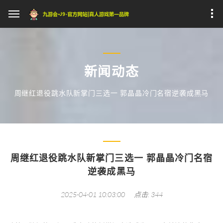
新闻动态
周继红退役跳水队新掌门三选一 郭晶晶冷门名宿逆袭成黑马
周继红退役跳水队新掌门三选一 郭晶晶冷门名宿
逆袭成黑马
2025-04-01 10:03:00
点击: 344