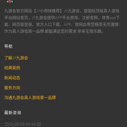
九游会官方网站【J9小师妹推荐】J9九游会，是国际顶级真人游戏
平台网站首页，j9九游会提供APP平台游戏、注册官网、体育app下
载、网页版登录、官方入口下载、APP、官网会带您畅享无尽激情!
作为真人游戏第一品牌,都能满足您的需求,带来无限乐趣。
导航
了解J9九游会
经典案例
新闻动态
服务方向
沟通九游会真人游戏第一品牌
最新咨询
2026-08-05 09:48:30